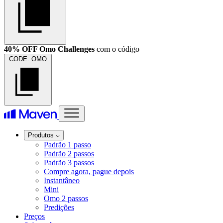
40% OFF Omo Challenges
com o código
CODE:
OMO
Produtos
Padrão 1 passo
Padrão 2 passos
Padrão 3 passos
Compre agora, pague depois
Instantâneo
Mini
Omo 2 passos
Predições
Preços