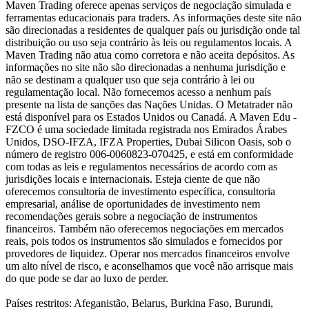
Maven Trading oferece apenas serviços de negociação simulada e
ferramentas educacionais para traders. As informações deste site não
são direcionadas a residentes de qualquer país ou jurisdição onde tal
distribuição ou uso seja contrário às leis ou regulamentos locais. A
Maven Trading não atua como corretora e não aceita depósitos. As
informações no site não são direcionadas a nenhuma jurisdição e
não se destinam a qualquer uso que seja contrário à lei ou
regulamentação local. Não fornecemos acesso a nenhum país
presente na lista de sanções das Nações Unidas. O Metatrader não
está disponível para os Estados Unidos ou Canadá. A Maven Edu -
FZCO é uma sociedade limitada registrada nos Emirados Árabes
Unidos, DSO-IFZA, IFZA Properties, Dubai Silicon Oasis, sob o
número de registro 006-0060823-070425, e está em conformidade
com todas as leis e regulamentos necessários de acordo com as
jurisdições locais e internacionais. Esteja ciente de que não
oferecemos consultoria de investimento específica, consultoria
empresarial, análise de oportunidades de investimento nem
recomendações gerais sobre a negociação de instrumentos
financeiros. Também não oferecemos negociações em mercados
reais, pois todos os instrumentos são simulados e fornecidos por
provedores de liquidez. Operar nos mercados financeiros envolve
um alto nível de risco, e aconselhamos que você não arrisque mais
do que pode se dar ao luxo de perder.
Países restritos: Afeganistão, Belarus, Burkina Faso, Burundi,