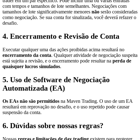
trader em um par específico. Pode incluir uma ou várias entradas
com tempos e tamanhos de lote semelhantes. Negociações com
tamanhos de lote significativamente menores
não
serão consideradas
como negociação. Se sua conta for sinalizada, você deverá refazer o
desafio.
4. Encerramento e Revisão de Conta
Executar qualquer uma das ações proibidas acima resultará no
encerramento da conta
. Qualquer atividade de negociação suspeita
está sujeita a revisão, e o encerramento pode resultar na
perda de
quaisquer lucros simulados
.
5. Uso de Software de Negociação
Automatizada (EA)
Os EAs não são permitidos
na Maven Trading. O uso de um EA
resultará em reprovação no desafio, e o uso repetido pode causar
suspensão da conta.
6. Dúvidas sobre nossas regras?
Nossas
regras e limitações de day trading
existem para proteger