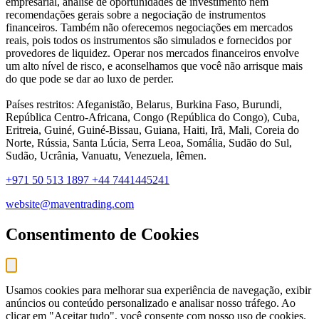
empresarial, análise de oportunidades de investimento nem
recomendações gerais sobre a negociação de instrumentos
financeiros. Também não oferecemos negociações em mercados
reais, pois todos os instrumentos são simulados e fornecidos por
provedores de liquidez. Operar nos mercados financeiros envolve
um alto nível de risco, e aconselhamos que você não arrisque mais
do que pode se dar ao luxo de perder.
Países restritos: Afeganistão, Belarus, Burkina Faso, Burundi,
República Centro-Africana, Congo (República do Congo), Cuba,
Eritreia, Guiné, Guiné-Bissau, Guiana, Haiti, Irã, Mali, Coreia do
Norte, Rússia, Santa Lúcia, Serra Leoa, Somália, Sudão do Sul,
Sudão, Ucrânia, Vanuatu, Venezuela, Iêmen.
+971 50 513 1897
+44 7441445241
website@maventrading.com
Consentimento de Cookies
Usamos cookies para melhorar sua experiência de navegação, exibir
anúncios ou conteúdo personalizado e analisar nosso tráfego. Ao
clicar em "Aceitar tudo", você consente com nosso uso de cookies.