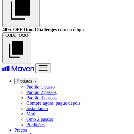
40% OFF Omo Challenges
com o código
CODE:
OMO
Produtos
Padrão 1 passo
Padrão 2 passos
Padrão 3 passos
Compre agora, pague depois
Instantâneo
Mini
Omo 2 passos
Predições
Preços