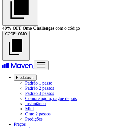
40% OFF Omo Challenges
com o código
CODE:
OMO
Produtos
Padrão 1 passo
Padrão 2 passos
Padrão 3 passos
Compre agora, pague depois
Instantâneo
Mini
Omo 2 passos
Predições
Preços