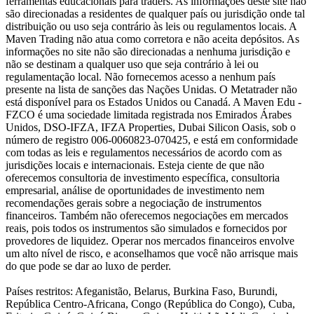
ferramentas educacionais para traders. As informações deste site não
são direcionadas a residentes de qualquer país ou jurisdição onde tal
distribuição ou uso seja contrário às leis ou regulamentos locais. A
Maven Trading não atua como corretora e não aceita depósitos. As
informações no site não são direcionadas a nenhuma jurisdição e
não se destinam a qualquer uso que seja contrário à lei ou
regulamentação local. Não fornecemos acesso a nenhum país
presente na lista de sanções das Nações Unidas. O Metatrader não
está disponível para os Estados Unidos ou Canadá. A Maven Edu -
FZCO é uma sociedade limitada registrada nos Emirados Árabes
Unidos, DSO-IFZA, IFZA Properties, Dubai Silicon Oasis, sob o
número de registro 006-0060823-070425, e está em conformidade
com todas as leis e regulamentos necessários de acordo com as
jurisdições locais e internacionais. Esteja ciente de que não
oferecemos consultoria de investimento específica, consultoria
empresarial, análise de oportunidades de investimento nem
recomendações gerais sobre a negociação de instrumentos
financeiros. Também não oferecemos negociações em mercados
reais, pois todos os instrumentos são simulados e fornecidos por
provedores de liquidez. Operar nos mercados financeiros envolve
um alto nível de risco, e aconselhamos que você não arrisque mais
do que pode se dar ao luxo de perder.
Países restritos: Afeganistão, Belarus, Burkina Faso, Burundi,
República Centro-Africana, Congo (República do Congo), Cuba,