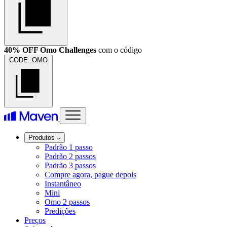
40% OFF Omo Challenges
com o código
CODE:
OMO
Produtos
Padrão 1 passo
Padrão 2 passos
Padrão 3 passos
Compre agora, pague depois
Instantâneo
Mini
Omo 2 passos
Predições
Preços