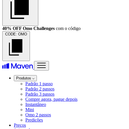
40% OFF Omo Challenges
com o código
CODE:
OMO
Produtos
Padrão 1 passo
Padrão 2 passos
Padrão 3 passos
Compre agora, pague depois
Instantâneo
Mini
Omo 2 passos
Predições
Preços