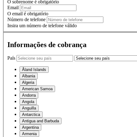
O sobrenome é obrigatório
Email
O email é obrigatório
Número de telefone
Insira um número de telefone válido
Informações de cobrança
País
Åland Islands
Albania
Algeria
American Samoa
Andorra
Angola
Anguilla
Antarctica
Antigua and Barbuda
Argentina
Armenia