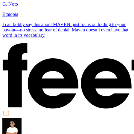
G. Noto
Ethiopia
I can boldly say this about MAVEN: just focus on trading to your
payout—no stress, no fear of denial. Maven doesn’t even have that
word in its vocabulary.