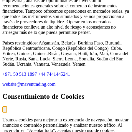
empresarial, análisis de oportunidades de inversión ni
recomendaciones generales sobre el comercio de instrumentos
financieros. Tampoco ofrecemos operaciones en mercados reales, ya
que todos los instrumentos son simulados y se nos proporcionan a
través de proveedores de liquidez. Operar en los mercados
financieros conlleva un alto nivel de riesgo y aconsejamos no
arriesgar más de lo que pueda permitirse perder.
Países restringidos: Afganistán, Belarús, Burkina Faso, Burundi,
República Centroafricana, Congo (República del Congo), Cuba,
Eritrea, Guinea, Guinea-Bisáu, Guyana, Haití, Irán, Malí, Corea del
Norte, Rusia, Santa Lucía, Sierra Leona, Somalia, Sudán del Sur,
Sudán, Ucrania, Vanuatu, Venezuela, Yemen.
+971 50 513 1897
+44 7441445241
website@maventrading.com
Consentimiento de Cookies
Usamos cookies para mejorar tu experiencia de navegación, mostrar
anuncios o contenido personalizado y analizar nuestro tráfico. Al
hacer clic en "Aceptar todo", aceptas nuestro uso de cookies.