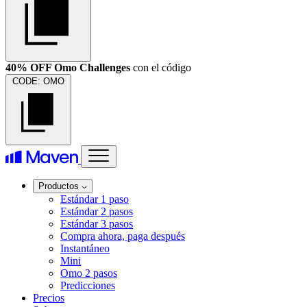
40% OFF Omo Challenges
con el código
CODE:
OMO
Productos
Estándar 1 paso
Estándar 2 pasos
Estándar 3 pasos
Compra ahora, paga después
Instantáneo
Mini
Omo 2 pasos
Predicciones
Precios