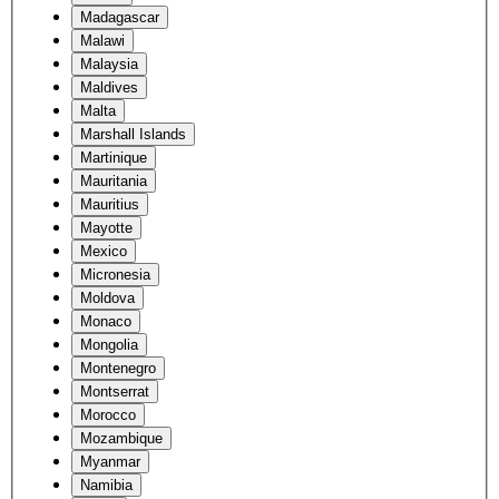
Madagascar
Malawi
Malaysia
Maldives
Malta
Marshall Islands
Martinique
Mauritania
Mauritius
Mayotte
Mexico
Micronesia
Moldova
Monaco
Mongolia
Montenegro
Montserrat
Morocco
Mozambique
Myanmar
Namibia