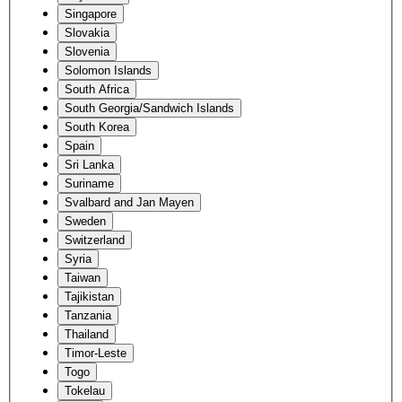
Singapore
Slovakia
Slovenia
Solomon Islands
South Africa
South Georgia/Sandwich Islands
South Korea
Spain
Sri Lanka
Suriname
Svalbard and Jan Mayen
Sweden
Switzerland
Syria
Taiwan
Tajikistan
Tanzania
Thailand
Timor-Leste
Togo
Tokelau