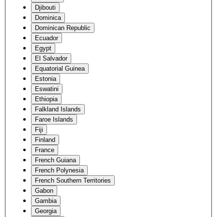
Djibouti
Dominica
Dominican Republic
Ecuador
Egypt
El Salvador
Equatorial Guinea
Estonia
Eswatini
Ethiopia
Falkland Islands
Faroe Islands
Fiji
Finland
France
French Guiana
French Polynesia
French Southern Territories
Gabon
Gambia
Georgia