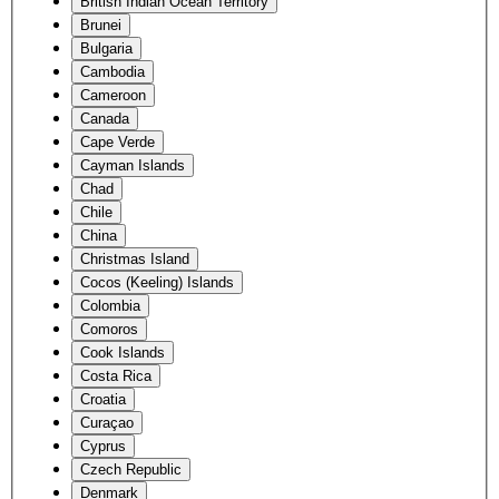
British Indian Ocean Territory
Brunei
Bulgaria
Cambodia
Cameroon
Canada
Cape Verde
Cayman Islands
Chad
Chile
China
Christmas Island
Cocos (Keeling) Islands
Colombia
Comoros
Cook Islands
Costa Rica
Croatia
Curaçao
Cyprus
Czech Republic
Denmark