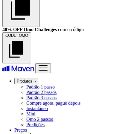
40% OFF Omo Challenges
com o código
CODE:
OMO
Produtos
Padrão 1 passo
Padrão 2 passos
Padrão 3 passos
Compre agora, pague depois
Instantâneo
Mini
Omo 2 passos
Predições
Preços