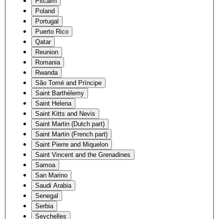
Pitcairn
Poland
Portugal
Puerto Rico
Qatar
Reunion
Romania
Rwanda
São Tomé and Príncipe
Saint Barthélemy
Saint Helena
Saint Kitts and Nevis
Saint Martin (Dutch part)
Saint Martin (French part)
Saint Pierre and Miquelon
Saint Vincent and the Grenadines
Samoa
San Marino
Saudi Arabia
Senegal
Serbia
Seychelles