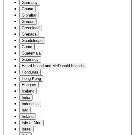
Germany
Ghana
Gibraltar
Greece
Greenland
Grenada
Guadeloupe
Guam
Guatemala
Guernsey
Heard Island and McDonald Islands
Honduras
Hong Kong
Hungary
Iceland
India
Indonesia
Iraq
Ireland
Isle of Man
Israel