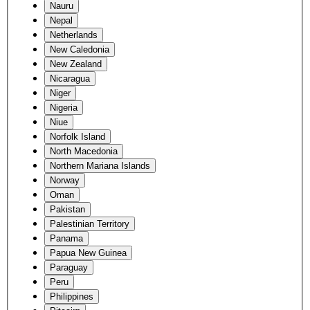
Nauru
Nepal
Netherlands
New Caledonia
New Zealand
Nicaragua
Niger
Nigeria
Niue
Norfolk Island
North Macedonia
Northern Mariana Islands
Norway
Oman
Pakistan
Palestinian Territory
Panama
Papua New Guinea
Paraguay
Peru
Philippines