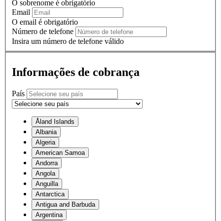
O sobrenome é obrigatório
Email
O email é obrigatório
Número de telefone
Insira um número de telefone válido
Informações de cobrança
País
Åland Islands
Albania
Algeria
American Samoa
Andorra
Angola
Anguilla
Antarctica
Antigua and Barbuda
Argentina