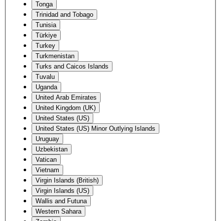
Tonga
Trinidad and Tobago
Tunisia
Türkiye
Turkey
Turkmenistan
Turks and Caicos Islands
Tuvalu
Uganda
United Arab Emirates
United Kingdom (UK)
United States (US)
United States (US) Minor Outlying Islands
Uruguay
Uzbekistan
Vatican
Vietnam
Virgin Islands (British)
Virgin Islands (US)
Wallis and Futuna
Western Sahara