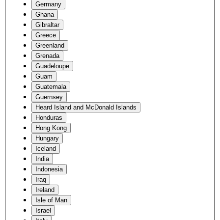
Germany
Ghana
Gibraltar
Greece
Greenland
Grenada
Guadeloupe
Guam
Guatemala
Guernsey
Heard Island and McDonald Islands
Honduras
Hong Kong
Hungary
Iceland
India
Indonesia
Iraq
Ireland
Isle of Man
Israel