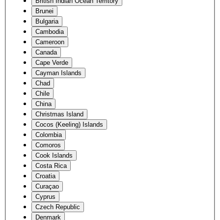
British Indian Ocean Territory
Brunei
Bulgaria
Cambodia
Cameroon
Canada
Cape Verde
Cayman Islands
Chad
Chile
China
Christmas Island
Cocos (Keeling) Islands
Colombia
Comoros
Cook Islands
Costa Rica
Croatia
Curaçao
Cyprus
Czech Republic
Denmark