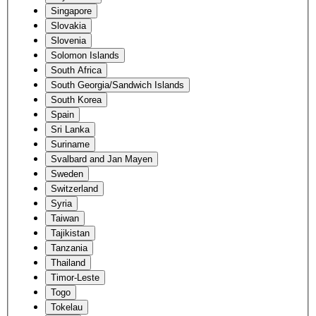
Singapore
Slovakia
Slovenia
Solomon Islands
South Africa
South Georgia/Sandwich Islands
South Korea
Spain
Sri Lanka
Suriname
Svalbard and Jan Mayen
Sweden
Switzerland
Syria
Taiwan
Tajikistan
Tanzania
Thailand
Timor-Leste
Togo
Tokelau