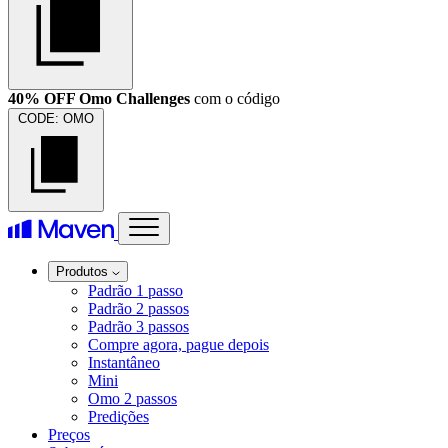
40% OFF Omo Challenges
com o código
CODE:
OMO
Produtos
Padrão 1 passo
Padrão 2 passos
Padrão 3 passos
Compre agora, pague depois
Instantâneo
Mini
Omo 2 passos
Predições
Preços