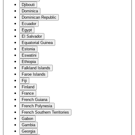
Djibouti
Dominica
Dominican Republic
Ecuador
Egypt
El Salvador
Equatorial Guinea
Estonia
Eswatini
Ethiopia
Falkland Islands
Faroe Islands
Fiji
Finland
France
French Guiana
French Polynesia
French Southern Territories
Gabon
Gambia
Georgia