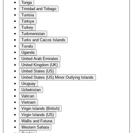
Tonga
Trinidad and Tobago
Tunisia
Türkiye
Turkey
Turkmenistan
Turks and Caicos Islands
Tuvalu
Uganda
United Arab Emirates
United Kingdom (UK)
United States (US)
United States (US) Minor Outlying Islands
Uruguay
Uzbekistan
Vatican
Vietnam
Virgin Islands (British)
Virgin Islands (US)
Wallis and Futuna
Western Sahara