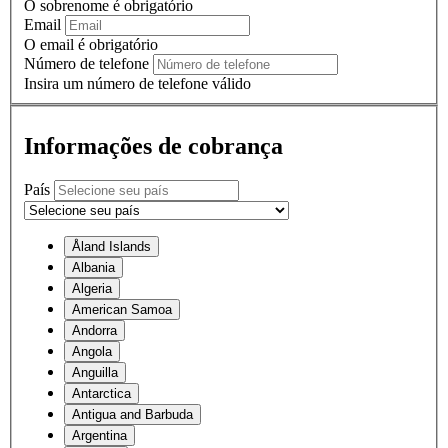
O sobrenome é obrigatório
Email
O email é obrigatório
Número de telefone
Insira um número de telefone válido
Informações de cobrança
País
Åland Islands
Albania
Algeria
American Samoa
Andorra
Angola
Anguilla
Antarctica
Antigua and Barbuda
Argentina