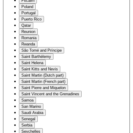
Pitcairn
Poland
Portugal
Puerto Rico
Qatar
Reunion
Romania
Rwanda
São Tomé and Príncipe
Saint Barthélemy
Saint Helena
Saint Kitts and Nevis
Saint Martin (Dutch part)
Saint Martin (French part)
Saint Pierre and Miquelon
Saint Vincent and the Grenadines
Samoa
San Marino
Saudi Arabia
Senegal
Serbia
Seychelles