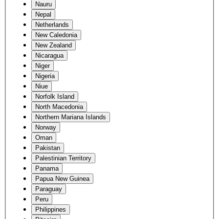
Nauru
Nepal
Netherlands
New Caledonia
New Zealand
Nicaragua
Niger
Nigeria
Niue
Norfolk Island
North Macedonia
Northern Mariana Islands
Norway
Oman
Pakistan
Palestinian Territory
Panama
Papua New Guinea
Paraguay
Peru
Philippines