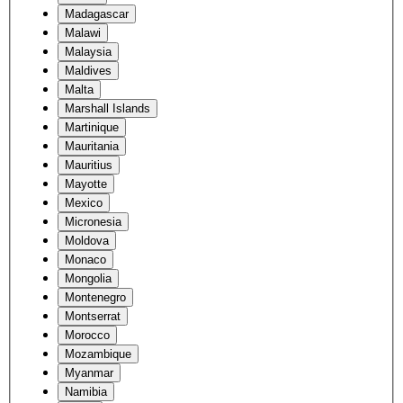
Madagascar
Malawi
Malaysia
Maldives
Malta
Marshall Islands
Martinique
Mauritania
Mauritius
Mayotte
Mexico
Micronesia
Moldova
Monaco
Mongolia
Montenegro
Montserrat
Morocco
Mozambique
Myanmar
Namibia