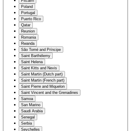
Pitcairn
Poland
Portugal
Puerto Rico
Qatar
Reunion
Romania
Rwanda
São Tomé and Príncipe
Saint Barthélemy
Saint Helena
Saint Kitts and Nevis
Saint Martin (Dutch part)
Saint Martin (French part)
Saint Pierre and Miquelon
Saint Vincent and the Grenadines
Samoa
San Marino
Saudi Arabia
Senegal
Serbia
Seychelles