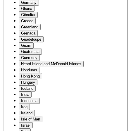
Germany
Ghana
Gibraltar
Greece
Greenland
Grenada
Guadeloupe
Guam
Guatemala
Guernsey
Heard Island and McDonald Islands
Honduras
Hong Kong
Hungary
Iceland
India
Indonesia
Iraq
Ireland
Isle of Man
Israel