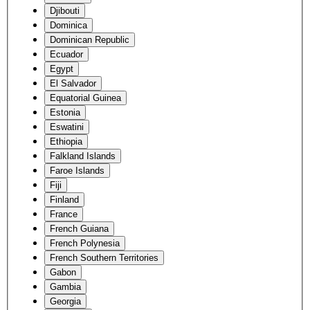
Djibouti
Dominica
Dominican Republic
Ecuador
Egypt
El Salvador
Equatorial Guinea
Estonia
Eswatini
Ethiopia
Falkland Islands
Faroe Islands
Fiji
Finland
France
French Guiana
French Polynesia
French Southern Territories
Gabon
Gambia
Georgia