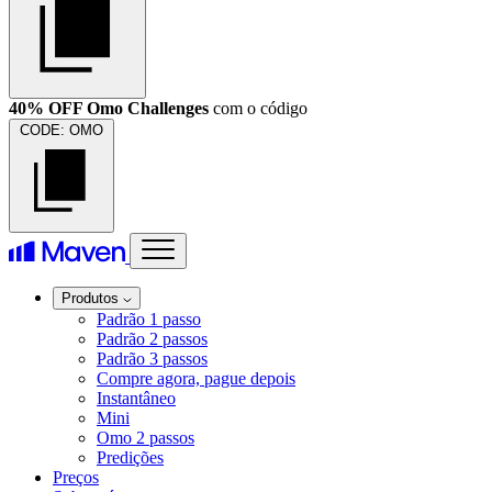
40% OFF Omo Challenges
com o código
CODE:
OMO
Produtos
Padrão 1 passo
Padrão 2 passos
Padrão 3 passos
Compre agora, pague depois
Instantâneo
Mini
Omo 2 passos
Predições
Preços