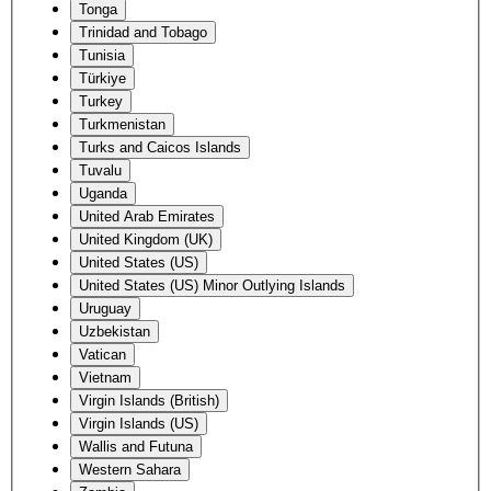
Tonga
Trinidad and Tobago
Tunisia
Türkiye
Turkey
Turkmenistan
Turks and Caicos Islands
Tuvalu
Uganda
United Arab Emirates
United Kingdom (UK)
United States (US)
United States (US) Minor Outlying Islands
Uruguay
Uzbekistan
Vatican
Vietnam
Virgin Islands (British)
Virgin Islands (US)
Wallis and Futuna
Western Sahara