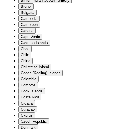
British Indian Ocean Territory
Brunei
Bulgaria
Cambodia
Cameroon
Canada
Cape Verde
Cayman Islands
Chad
Chile
China
Christmas Island
Cocos (Keeling) Islands
Colombia
Comoros
Cook Islands
Costa Rica
Croatia
Curaçao
Cyprus
Czech Republic
Denmark