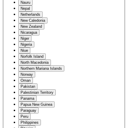
Nauru
Nepal
Netherlands
New Caledonia
New Zealand
Nicaragua
Niger
Nigeria
Niue
Norfolk Island
North Macedonia
Northern Mariana Islands
Norway
Oman
Pakistan
Palestinian Territory
Panama
Papua New Guinea
Paraguay
Peru
Philippines