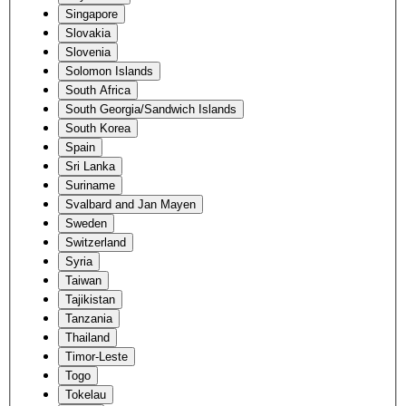
Singapore
Slovakia
Slovenia
Solomon Islands
South Africa
South Georgia/Sandwich Islands
South Korea
Spain
Sri Lanka
Suriname
Svalbard and Jan Mayen
Sweden
Switzerland
Syria
Taiwan
Tajikistan
Tanzania
Thailand
Timor-Leste
Togo
Tokelau